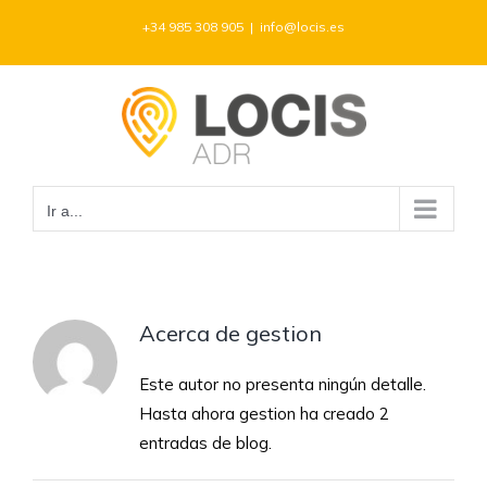
Saltar
+34 985 308 905
|
info@locis.es
al
contenido
Ir a...
Acerca de
gestion
Este autor no presenta ningún detalle.
Hasta ahora gestion ha creado 2
entradas de blog.