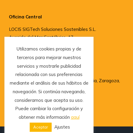
Oficina Central
LOCIS SIGTech Soluciones Sostenibles S.L.
Avenida del Mar Cantábrico, 17,
33204, Gijón, Asturias
Utilizamos cookies propias y de
terceros para mejorar nuestros
servicios y mostrarle publicidad
Delegaciones
relacionada con sus preferencias
Madrid, Barcelona, San Sebastián, Valencia, Zaragoza,
mediante el análisis de sus hábitos de
Granada, Vigo, Salamanca y Sevilla
navegación. Si continúa navegando,
consideramos que acepta su uso.
Puede cambiar la configuración y
obtener más información
aquí
Ajustes
Aceptar