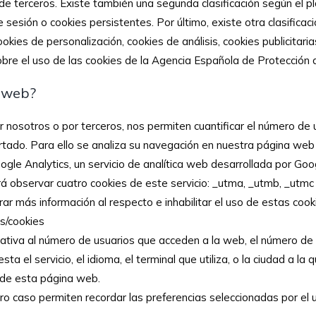
s de terceros. Existe también una segunda clasificación según e
sesión o cookies persistentes. Por último, existe otra clasificaci
ookies de personalización, cookies de análisis, cookies publicita
obre el uso de las cookies de la Agencia Española de Protección
a web?
 nosotros o por terceros, nos permiten cuantificar el número de us
fertado. Para ello se analiza su navegación en nuestra página web
gle Analytics, un servicio de analítica web desarrollada por Goog
observar cuatro cookies de este servicio: _utma, _utmb, _utmc y 
ar más información al respecto e inhabilitar el uso de estas cooki
es/cookies
ativa al número de usuarios que acceden a la web, el número de pá
sta el servicio, el idioma, el terminal que utiliza, o la ciudad a l
e de esta página web.
ro caso permiten recordar las preferencias seleccionadas por el 