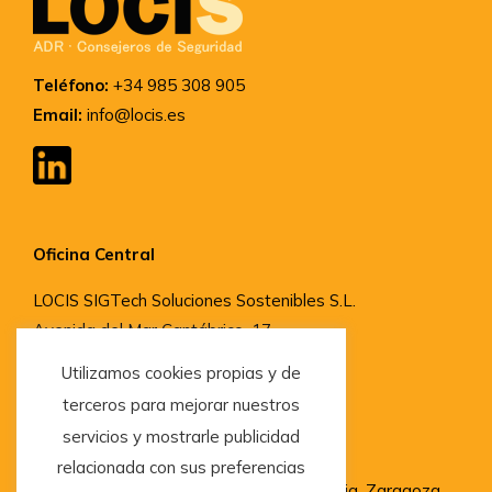
Teléfono:
+34 985 308 905
Email:
info@locis.es
Oficina Central
LOCIS SIGTech Soluciones Sostenibles S.L.
Avenida del Mar Cantábrico, 17,
33204, Gijón, Asturias
Utilizamos cookies propias y de
terceros para mejorar nuestros
servicios y mostrarle publicidad
Delegaciones
relacionada con sus preferencias
Madrid, Barcelona, San Sebastián, Valencia, Zaragoza,