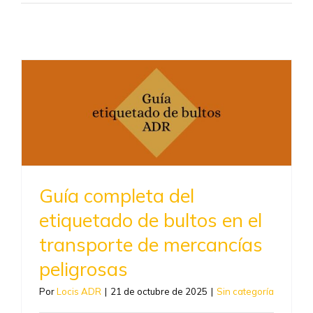
Guía completa del
etiquetado de bultos en el
transporte de mercancías
peligrosas
Por
Locis ADR
|
21 de octubre de 2025
|
Sin categoría