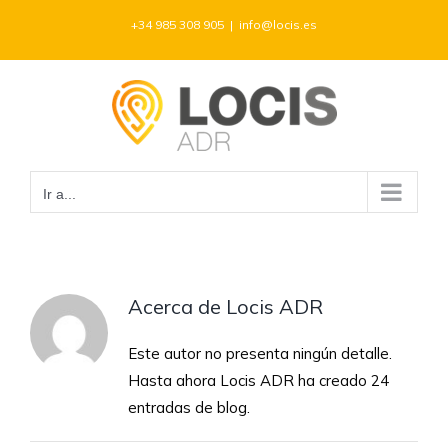
Saltar
+34 985 308 905
|
info@locis.es
al
contenido
Ir a...
Acerca de
Locis ADR
Este autor no presenta ningún detalle.
Hasta ahora Locis ADR ha creado 24
entradas de blog.