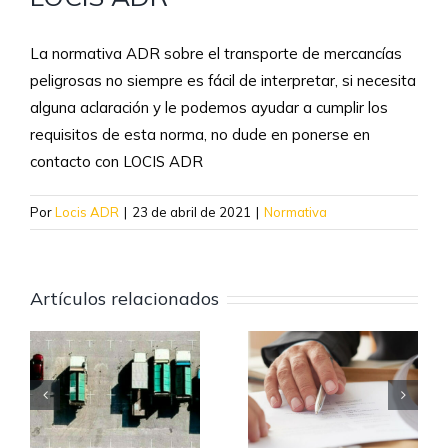
La normativa ADR sobre el transporte de mercancías
peligrosas no siempre es fácil de interpretar, si necesita
alguna aclaración y le podemos ayudar a cumplir los
requisitos de esta norma, no dude en ponerse en
contacto con LOCIS ADR
Por
Locis ADR
|
23 de abril de 2021
|
Normativa
Artículos relacionados
Intervinientes
Reglamento
ADR: quiénes
s
sancionador:
son y cuáles
s
qué es y qué
son sus
R?
relación tiene