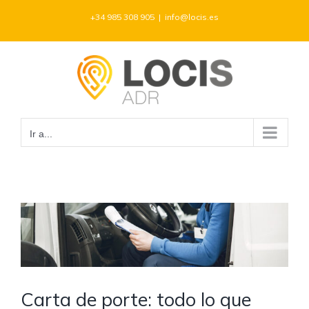
Saltar
+34 985 308 905
|
info@locis.es
al
contenido
Ir a...
Ver
imagen
más
grande
Carta de porte: todo lo que