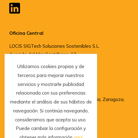
Oficina Central
LOCIS SIGTech Soluciones Sostenibles S.L.
Avenida del Mar Cantábrico, 17,
33204, Gijón, Asturias
Utilizamos cookies propias y de
terceros para mejorar nuestros
servicios y mostrarle publicidad
Delegaciones
relacionada con sus preferencias
Madrid, Barcelona, San Sebastián, Valencia, Zaragoza,
mediante el análisis de sus hábitos de
Granada, Vigo, Salamanca y Sevilla
navegación. Si continúa navegando,
consideramos que acepta su uso.
Puede cambiar la configuración y
obtener más información
aquí