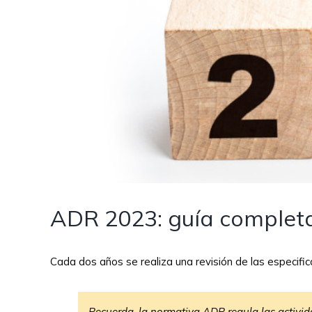
ADR 2023: guía complet
Cada dos años se realiza una revisión de las especifi
Recuerda, la normativa ADR regula las activid