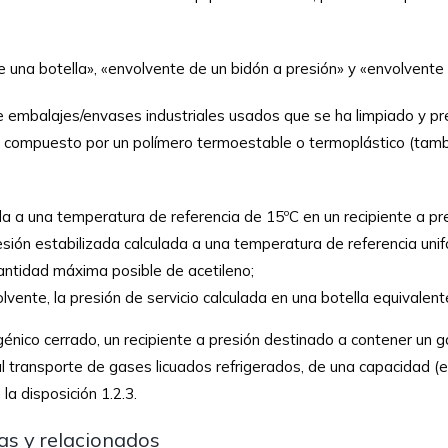
 una botella», «envolvente de un bidón a presión» y «envolvente 
e embalajes/envases industriales usados que se ha limpiado y 
 compuesto por un polímero termoestable o termoplástico (tambi
da a una temperatura de referencia de 15ºC en un recipiente a pre
resión estabilizada calculada a una temperatura de referencia uni
cantidad máxima posible de acetileno;
lvente, la presión de servicio calculada en una botella equivalent
génico cerrado, un recipiente a presión destinado a contener un g
l transporte de gases licuados refrigerados, de una capacidad (e
a disposición 1.2.3.
ras y relacionados