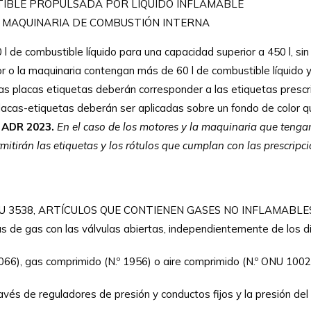
TIBLE PROPULSADA POR LÍQUIDO INFLAMABLE
o MAQUINARIA DE COMBUSTIÓN INTERNA
de combustible líquido para una capacidad superior a 450 l, sin 
r o la maquinaria contengan más de 60 l de combustible líquido y
s placas etiquetas deberán corresponder a las etiquetas prescrita
 placas-etiquetas deberán ser aplicadas sobre un fondo de color 
ADR 2023.
En el caso de los motores y la maquinaria que tenga
itirán las etiquetas y los rótulos que cumplan con las prescripci
ONU 3538, ARTÍCULOS QUE CONTIENEN GASES NO INFLAMABLES, N
s de gas con las válvulas abiertas, independientemente de los di
066), gas comprimido (N.º 1956) o aire comprimido (N.º ONU 1002
avés de reguladores de presión y conductos fijos y la presión de