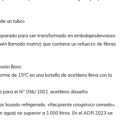
de un tubo».
preparado para ser transformado en embalajes/envases
én llamado matriz) que contiene un refuerzo de fibras
sión lleno;
forme de 15ºC en una botella de acetileno llena con la
e para el N.º ONU 1001, acetileno disuelto
as licuado refrigerado.
«Recipiente criogénico cerrado»,
n agua) no superior a 1.000 litros. En el ADR 2023 se