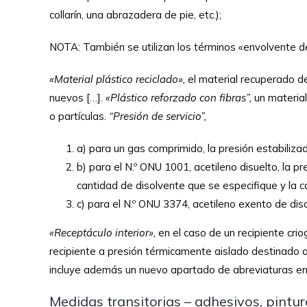
collarín, una abrazadera de pie, etc.);
NOTA: También se utilizan los términos «envolvente de
«Material plástico reciclado»,
el material recuperado d
nuevos […].
«Plástico reforzado con fibras”,
un material
o partículas.
“Presión de servicio”,
a) para un gas comprimido, la presión estabiliza
b) para el N.º ONU 1001, acetileno disuelto, la p
cantidad de disolvente que se especifique y la 
c) para el N.º ONU 3374, acetileno exento de diso
«Receptáculo interior»,
en el caso de un recipiente crio
recipiente a presión térmicamente aislado destinado a
incluye además un nuevo apartado de abreviaturas en l
Medidas transitorias – adhesivos, pintu