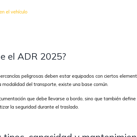
n el vehículo
ge el ADR 2025?
mercancías peligrosas deben estar equipados con ciertos elemen
la modalidad del transporte, existe una base común.
documentación que debe llevarse a bordo, sino que también define 
izar la seguridad durante el traslado.
s: tipos, capacidad y mantenimie