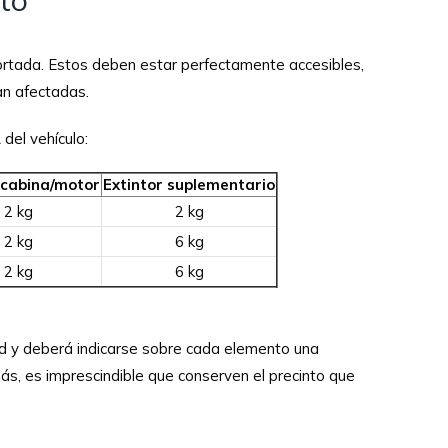
ortada. Estos deben estar perfectamente accesibles,
an afectadas.
del vehículo:
 cabina/motor
Extintor suplementario
2 kg
2 kg
2 kg
6 kg
2 kg
6 kg
dad y deberá indicarse sobre cada elemento una
emás, es imprescindible que conserven el precinto que