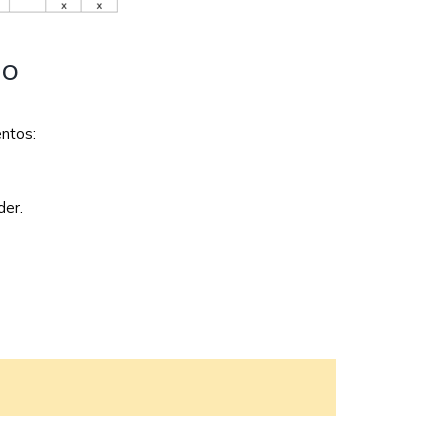
lo
entos:
der.