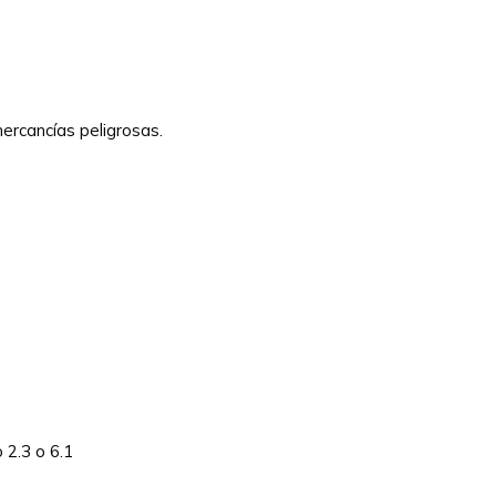
ercancías peligrosas.
 2.3 o 6.1